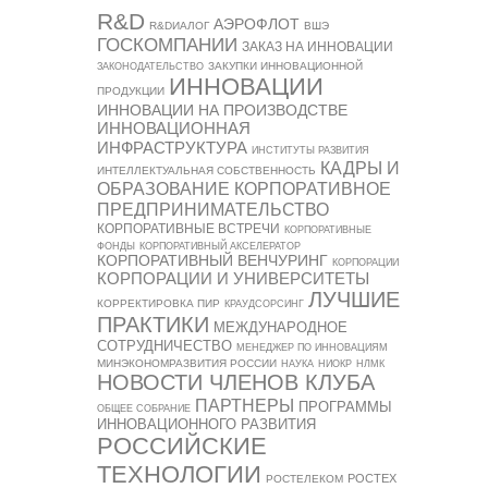
R&D
АЭРОФЛОТ
R&DИАЛОГ
ВШЭ
ГОСКОМПАНИИ
ЗАКАЗ НА ИННОВАЦИИ
ЗАКУПКИ ИННОВАЦИОННОЙ
ЗАКОНОДАТЕЛЬСТВО
ИННОВАЦИИ
ПРОДУКЦИИ
ИННОВАЦИИ НА ПРОИЗВОДСТВЕ
ИННОВАЦИОННАЯ
ИНФРАСТРУКТУРА
ИНСТИТУТЫ РАЗВИТИЯ
КАДРЫ И
ИНТЕЛЛЕКТУАЛЬНАЯ СОБСТВЕННОСТЬ
ОБРАЗОВАНИЕ
КОРПОРАТИВНОЕ
ПРЕДПРИНИМАТЕЛЬСТВО
КОРПОРАТИВНЫЕ ВСТРЕЧИ
КОРПОРАТИВНЫЕ
ФОНДЫ
КОРПОРАТИВНЫЙ АКСЕЛЕРАТОР
КОРПОРАТИВНЫЙ ВЕНЧУРИНГ
КОРПОРАЦИИ
КОРПОРАЦИИ И УНИВЕРСИТЕТЫ
ЛУЧШИЕ
КОРРЕКТИРОВКА ПИР
КРАУДСОРСИНГ
ПРАКТИКИ
МЕЖДУНАРОДНОЕ
СОТРУДНИЧЕСТВО
МЕНЕДЖЕР ПО ИННОВАЦИЯМ
МИНЭКОНОМРАЗВИТИЯ РОССИИ
НАУКА
НИОКР
НЛМК
НОВОСТИ ЧЛЕНОВ КЛУБА
ПАРТНЕРЫ
ПРОГРАММЫ
ОБЩЕЕ СОБРАНИЕ
ИННОВАЦИОННОГО РАЗВИТИЯ
РОССИЙСКИЕ
ТЕХНОЛОГИИ
РОСТЕХ
РОСТЕЛЕКОМ