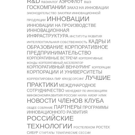
R&D
АЭРОФЛОТ
R&DИАЛОГ
ВШЭ
ГОСКОМПАНИИ
ЗАКАЗ НА ИННОВАЦИИ
ЗАКУПКИ ИННОВАЦИОННОЙ
ЗАКОНОДАТЕЛЬСТВО
ИННОВАЦИИ
ПРОДУКЦИИ
ИННОВАЦИИ НА ПРОИЗВОДСТВЕ
ИННОВАЦИОННАЯ
ИНФРАСТРУКТУРА
ИНСТИТУТЫ РАЗВИТИЯ
КАДРЫ И
ИНТЕЛЛЕКТУАЛЬНАЯ СОБСТВЕННОСТЬ
ОБРАЗОВАНИЕ
КОРПОРАТИВНОЕ
ПРЕДПРИНИМАТЕЛЬСТВО
КОРПОРАТИВНЫЕ ВСТРЕЧИ
КОРПОРАТИВНЫЕ
ФОНДЫ
КОРПОРАТИВНЫЙ АКСЕЛЕРАТОР
КОРПОРАТИВНЫЙ ВЕНЧУРИНГ
КОРПОРАЦИИ
КОРПОРАЦИИ И УНИВЕРСИТЕТЫ
ЛУЧШИЕ
КОРРЕКТИРОВКА ПИР
КРАУДСОРСИНГ
ПРАКТИКИ
МЕЖДУНАРОДНОЕ
СОТРУДНИЧЕСТВО
МЕНЕДЖЕР ПО ИННОВАЦИЯМ
МИНЭКОНОМРАЗВИТИЯ РОССИИ
НАУКА
НИОКР
НЛМК
НОВОСТИ ЧЛЕНОВ КЛУБА
ПАРТНЕРЫ
ПРОГРАММЫ
ОБЩЕЕ СОБРАНИЕ
ИННОВАЦИОННОГО РАЗВИТИЯ
РОССИЙСКИЕ
ТЕХНОЛОГИИ
РОСТЕХ
РОСТЕЛЕКОМ
СИБУР
СТАРТАПЫ
ТЕМАТИЧЕСКИЕ СЕССИИ