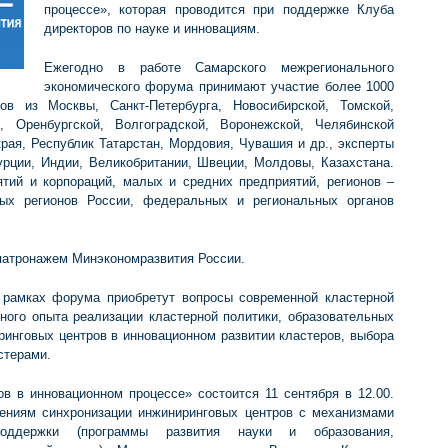
процессе», которая проводится при поддержке Клуба
директоров по науке и инновациям.
Ежегодно в работе Самарского межрегионального
экономического форума принимают участие более 1000
ов из Москвы, Санкт-Петербурга, Новосибирской, Томской,
й, Оренбургской, Волгоградской, Воронежской, Челябинской
края, Республик Татарстан, Мордовия, Чувашия и др., эксперты
урции, Индии, Великобритании, Швеции, Молдовы, Казахстана.
тий и корпораций, малых и средних предприятий, регионов –
ных регионов России, федеральных и региональных органов
патронажем Минэкономразвития России.
 рамках форума приобретут вопросы современной кластерной
ьного опыта реализации кластерной политики, образовательных
ринговых центров в инновационном развитии кластеров, выбора
стерами.
в в инновационном процессе» состоится 11 сентября в 12.00.
ениям синхронизации инжиниринговых центров с механизмами
 поддержки (программы развития науки и образования,