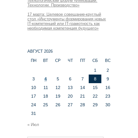
технологический форум «Инновации.
Технологии. Производство»
17 марта: Целевое совещание-круглый
стол «Инструменты формирования новых
IT-компетенций или IT-грамотность как
необходимая компетенция будущего»
АВГУСТ 2026
ПН
ВТ
СР
ЧТ
ПТ
СБ
ВС
1
2
3
4
5
6
7
8
9
10
11
12
13
14
15
16
17
18
19
20
21
22
23
24
25
26
27
28
29
30
31
« Июл