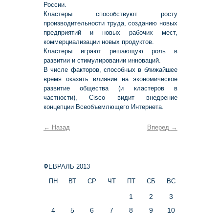
России.
Кластеры способствуют росту
производительности труда, созданию новых
предприятий и новых рабочих мест,
коммерциализации новых продуктов.
Кластеры играют решающую роль в
развитии и стимулировании инноваций.
В числе факторов, способных в ближайшее
время оказать влияние на экономическое
развитие общества (и кластеров в
частности), Cisco видит внедрение
концепции Всеобъемлющего Интернета.
←
Назад
Вперед
→
ФЕВРАЛЬ 2013
ПН
ВТ
СР
ЧТ
ПТ
СБ
ВС
1
2
3
4
5
6
7
8
9
10