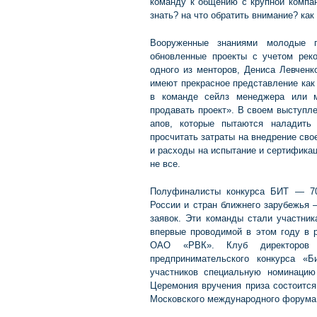
команду к общению с крупной компан
знать? на что обратить внимание? как
Вооруженные знаниями молодые п
обновленные проекты с учетом рек
одного из менторов, Дениса Левченк
имеют прекрасное представление как 
в команде сейлз менеджера или м
продавать проект». В своем выступл
апов, которые пытаются наладить
просчитать затраты на внедрение сво
и расходы на испытание и сертификац
не все.
Полуфиналисты конкурса БИТ — 70 
России и стран ближнего зарубежья 
заявок. Эти команды стали участник
впервые проводимой в этом году в 
ОАО «РВК». Клуб директоров 
предпринимательского конкурса «Б
участников специальную номинацию
Церемония вручения приза состоится
Московского международного форума