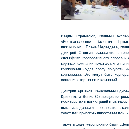
Вадим Стреналюк, главный экспер
«Ростехнологии»; Валентин Ерма
инжиниринг»; Елена Медведева, гла
Дмитрий Степкин, заместитель ге
специфику корпоративного спроса и 
крупных компаний полагают, что нач
корпорация будет сразу покупать и
корпорации. Это могут быть корпор
общения старт-апов и компаний.
Дмитрий Армяков, генеральный дир
Кривенко и Денис Сосновцев из росс
компании для поглощений и на каких
пытались донести — основатель комп
хочет или привлечь инвестиции или б
Также в ходе мероприятия были сфор