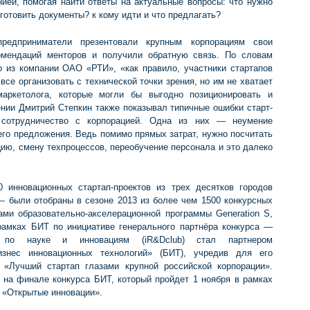
ией, помогая найти ответы на актуальные вопросы: что нужно
 готовить документы? к кому идти и что предлагать?
редприниматели презентовали крупным корпорациям свои
омендаций менторов и получили обратную связь. По словам
о из компании ОАО «РТИ», «как правило, участники стартапов
все организовать с технической точки зрения, но им не хватает
аркетолога, которые могли бы выгодно позиционировать и
ении Дмитрий Степкин также показывал типичные ошибки старт-
 сотрудничество с корпорацией. Одна из них — неумение
его предложения. Ведь помимо прямых затрат, нужно посчитать
ию, смену техпроцессов, переобучение персонала и это далеко
инновационных стартап-проектов из трех десятков городов
— были отобраны в сезоне 2013 из более чем 1500 конкурсных
ами образовательно-акселерационной программы Generation S,
рамках БИТ по инициативе генерального партнёра конкурса —
по науке и инновациям (iR&Dclub) стал партнером
изнес инновационных технологий» (БИТ), учредив для его
 «Лучший стартап глазами крупной российской корпорации».
 на финале конкурса БИТ, который пройдет 1 ноября в рамках
 «Открытые инновации».