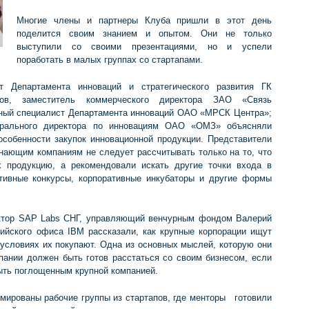
Многие члены и партнеры Клуба пришли в этот день
поделится своим знанием и опытом. Они не только
выступили со своими презентациями, но и успели
поработать в малых группах со стартапами.
т Департамента инноваций и стратегического развития ГК
ков, заместитель коммерческого директора ЗАО «Связь
вный специалист Департамента инноваций ОАО «МРСК Центра»;
нерального директора по инновациям ОАО «ОМЗ» объясняли
особенности закупок инновационной продукции. Представители
инающим компаниям не следует рассчитывать только на то, что
х продукцию, а рекомендовали искать другие точки входа в
ативные конкурсы, корпоративные инкубаторы и другие формы
ектор SAP Labs СНГ, управляющий венчурным фондом Валерий
ийского офиса IBM рассказали, как крупные корпорации ищут
 условиях их покупают. Одна из основных мыслей, которую они
ании должен быть готов расстаться со своим бизнесом, если
ыть поглощенным крупной компанией.
мированы рабочие группы из стартапов, где менторы готовили