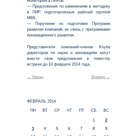
мониторинга ПИРов.
— Предложения по изменениям в методику
в ПИР, подготовленные рабочей группой
МВК.
— Поручение по подготовке Программ
развития компаний, их связь с программами
инновационного развития.
Представители компаний-членов Клуба
директоров по науке и инновациям могут
внести свои предложения в повестку
встречи до 10 февраля 2014 года.
←
Назад
Вперед
→
ФЕВРАЛЬ 2014
ПН
ВТ
СР
ЧТ
ПТ
СБ
ВС
1
2
3
4
5
6
7
8
9