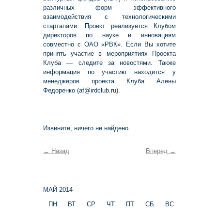
различных форм эффективного
взаимодействия с технологическими
стартапами. Проект реализуется Клубом
директоров по науке и инновациям
совместно с ОАО «РВК». Если Вы хотите
принять участие в мероприятиях Проекта
Клуба — следите за новостями. Также
информация по участию находится у
менеджеров проекта Клуба Алены
Федоренко (af@irdclub.ru).
Извините, ничего не найдено.
←
Назад
Вперед
→
МАЙ 2014
ПН
ВТ
СР
ЧТ
ПТ
СБ
ВС