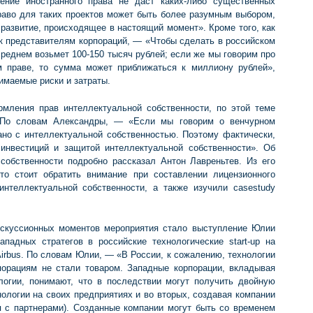
нение иностранного права не даст каких-либо существенных
раво для таких проектов может быть более разумным выбором,
 развитие, происходящее в настоящий момент». Кроме того, как
к представителям корпораций, — «Чтобы сделать в российском
 среднем возьмет 100-150 тысяч рублей; если же мы говорим про
ом праве, то сумма может приближаться к миллиону рублей»,
имаемые риски и затраты.
мления прав интеллектуальной собственности, по этой теме
 По словам Александры, — «Если мы говорим о венчурном
зано с интеллектуальной собственностью. Поэтому фактически,
инвестиций и защитой интеллектуальной собственности». Об
собственности подробно рассказал Антон Лавреньтев. Из его
то стоит обратить внимание при составлении лицензионного
интеллектуальной собственности, а также изучили casestudy
искуссионных моментов мероприятия стало выступление Юлии
падных стратегов в российские технологические start-up на
irbus. По словам Юлии, — «В России, к сожалению, технологии
орациям не стали товаром. Западные корпорации, вкладывая
логии, понимают, что в последствии могут получить двойную
нологии на своих предприятиях и во вторых, создавая компании
ия с партнерами). Созданные компании могут быть со временем