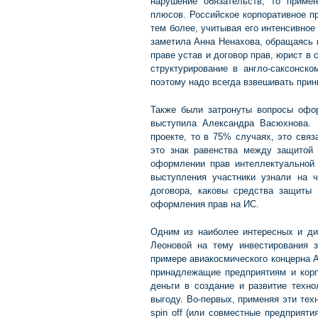
нарушение обязательств, то приме
плюсов. Российское корпоративное п
тем более, учитывая его интенсивное
заметила Анна Ненахова, обращаясь 
праве устав и договор прав, юрист в
структурирование в англо-саксонск
поэтому надо всегда взвешивать прин
Также были затронуты вопросы офор
выступила Александра Васюхнова.
проекте, то в 75% случаях, это свя
это знак равенства между защитой 
оформлении прав интеллектуальной 
выступления участники узнали на ч
договора, каковы средства защиты 
оформления прав на ИС.
Одним из наиболее интересных и д
Леоновой на тему инвестирования за
примере авиакосмического концерна A
принадлежащие предприятиям и корп
деньги в создание и развитие техно
выгоду. Во-первых, применяя эти тех
spin off (или совместные предприят