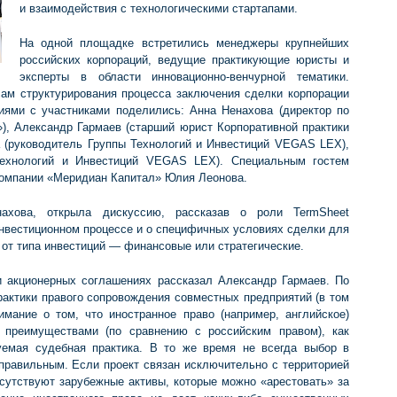
и взаимодействия с технологическими стартапами.
На одной площадке встретились менеджеры крупнейших
российских корпораций, ведущие практикующие юристы и
эксперты в области инновационно-венчурной тематики.
ам структурирования процесса заключения сделки корпорации
иями с участниками поделились: Анна Ненахова (директор по
, Александр Гармаев (старший юрист Корпоративной практики
(руководитель Группы Технологий и Инвестиций VEGAS LEX),
Технологий и Инвестиций VEGAS LEX). Специальным гостем
Компании «Меридиан Капитал» Юлия Леонова.
ахова, открыла дискуссию, рассказав о роли TermSheet
инвестиционном процессе и о специфичных условиях сделки для
от типа инвестиций — финансовые или стратегические.
и акционерных соглашениях рассказал Александр Гармаев. По
актики правого сопровождения совместных предприятий (в том
мание о том, что иностранное право (например, английское)
» преимуществами (по сравнению с российским правом), как
руемая судебная практика. В то же время не всегда выбор в
 правильным. Если проект связан исключительно с территорией
тсутствуют зарубежные активы, которые можно «арестовать» за