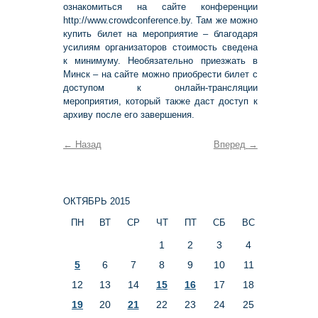
ознакомиться на сайте конференции
http://www.crowdconference.by. Там же можно
купить билет на мероприятие – благодаря
усилиям организаторов стоимость сведена
к минимуму. Необязательно приезжать в
Минск – на сайте можно приобрести билет с
доступом к онлайн-трансляции
мероприятия, который также даст доступ к
архиву после его завершения.
←
Назад
Вперед
→
ОКТЯБРЬ 2015
ПН
ВТ
СР
ЧТ
ПТ
СБ
ВС
1
2
3
4
5
6
7
8
9
10
11
12
13
14
15
16
17
18
19
20
21
22
23
24
25