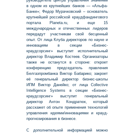
руководитель центра управления знаниями
в одном из крупнейших банков — «Альфа-
Банке»; Федор Мурачковский – основатель
крупнейшей российской краудфандингового
портала Planeta.ru, и еще 15
международных и отечественных лидеров
передадут участникам свой бесценный
опыт. От лица Клуба директоров по науке и
инновациям в секции «Бизнес-
краудсорсинг» выступит исполнительный
директор Владимир Костеев. Организаторы
также не останутся в стороне: откроет
конференцию председатель правления
Белгазпромбанка Виктор Бабарико; закроет
её генеральный директор бизнес-школы
ИПМ Виктор Данейко; от лица Collective
Intelligence Systems в секции «Бизнес-
краудсорсинг» выступит генеральный
директор Антон Кондратюк, который
расскажет об опыте применения технологий
управления идеями/инновациями и крауд-
прогнозирования в бизнесе.
С дополнительной информацией можно