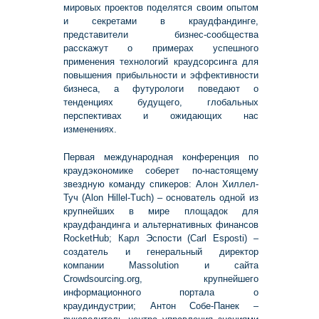
мировых проектов поделятся своим опытом
и секретами в краудфандинге,
представители бизнес-сообщества
расскажут о примерах успешного
применения технологий краудсорсинга для
повышения прибыльности и эффективности
бизнеса, а футурологи поведают о
тенденциях будущего, глобальных
перспективах и ожидающих нас
изменениях.
Первая международная конференция по
краудэкономике соберет по-настоящему
звездную команду спикеров: Алон Хиллел-
Туч (Alon Hillel-Tuch) – основатель одной из
крупнейших в мире площадок для
краудфандинга и альтернативных финансов
RocketHub; Карл Эспости (Carl Esposti) –
создатель и генеральный директор
компании Massolution и сайта
Crowdsourcing.org, крупнейшего
информационного портала о
краудиндустрии; Антон Собе-Панек –