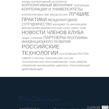
ФОНДЫ
КОРПОРАТИВНЫЙ АКСЕЛЕРАТОР
КОРПОРАТИВНЫЙ ВЕНЧУРИНГ
КОРПОРАЦИИ
КОРПОРАЦИИ И УНИВЕРСИТЕТЫ
ЛУЧШИЕ
КОРРЕКТИРОВКА ПИР
КРАУДСОРСИНГ
ПРАКТИКИ
МЕЖДУНАРОДНОЕ
СОТРУДНИЧЕСТВО
МЕНЕДЖЕР ПО ИННОВАЦИЯМ
МИНЭКОНОМРАЗВИТИЯ РОССИИ
НАУКА
НИОКР
НЛМК
НОВОСТИ ЧЛЕНОВ КЛУБА
ПАРТНЕРЫ
ПРОГРАММЫ
ОБЩЕЕ СОБРАНИЕ
ИННОВАЦИОННОГО РАЗВИТИЯ
РОССИЙСКИЕ
ТЕХНОЛОГИИ
РОСТЕХ
РОСТЕЛЕКОМ
СИБУР
СТАРТАПЫ
ТЕМАТИЧЕСКИЕ СЕССИИ
ТЕХНОЛОГИЧЕСКОЕ ПРОГНОЗИРОВАНИЕ
ТОЧКА КИПЕНИЯ
УПРАВЛЕНИЕ ИННОВАЦИЯМИ
ЦИФРОВАЯ ТРАНСФОРМАЦИЯ
ЦИФРОВИЗАЦИЯ
© Клуб директоров по науке и инновациям
© Logo-go!
event@irdclub.ru