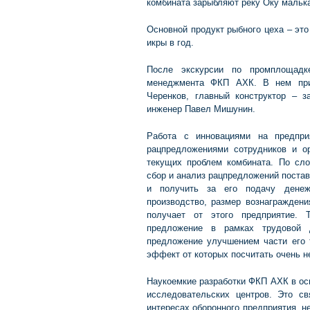
комбината зарыбляют реку Оку мальк
Основной продукт рыбного цеха – это
икры в год.
После экскурсии по промплощадк
менеджмента ФКП АХК. В нем при
Черенков, главный конструктор – 
инженер Павел Мишунин.
Работа с инновациями на предпр
рацпредложениями сотрудников и о
текущих проблем комбината. По сло
сбор и анализ рацпредложений поста
и получить за его подачу денеж
производство, размер вознаграждени
получает от этого предприятие. 
предложение в рамках трудовой д
предложение улучшением части его т
эффект от которых посчитать очень не
Наукоемкие разработки ФКП АХК в ос
исследовательских центров. Это с
интересах оборонного предприятия, н