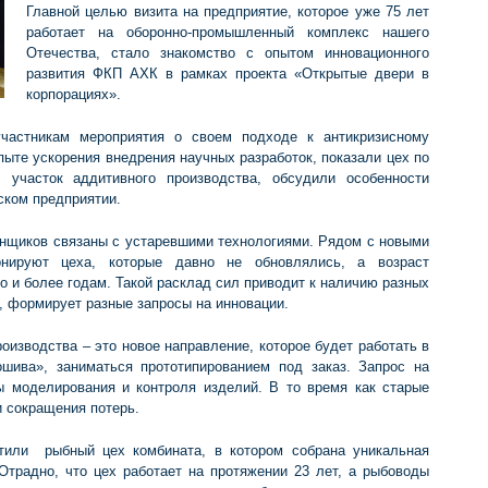
Главной целью визита на предприятие, которое уже 75 лет
работает на оборонно-промышленный комплекс нашего
Отечества, стало знакомство с опытом инновационного
развития ФКП АХК в рамках проекта «Открытые двери в
корпорациях».
участникам мероприятия о своем подходе к антикризисному
пыте ускорения внедрения научных разработок, показали цех по
, участок аддитивного производства, обсудили особенности
ском предприятии.
онщиков связаны с устаревшими технологиями. Рядом с новыми
нируют цеха, которые давно не обновлялись, а возраст
то и более годам. Такой расклад сил приводит к наличию разных
й, формирует разные запросы на инновации.
изводства – это новое направление, которое будет работать в
шива», заниматься прототипированием под заказ. Запрос на
ы моделирования и контроля изделий. В то время как старые
 сокращения потерь.
етили рыбный цех комбината, в котором собрана уникальная
Отрадно, что цех работает на протяжении 23 лет, а рыбоводы