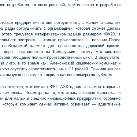
рее потребитель готовых решений, чем инвестор в разработки
оторым предприятие готово сотрудничать с малым и средним
ь рады сотрудничать с организацией, которая сможет делать
 этого требуется четырехэтажное здание размером 40×20, в
отовы его построить — только производите», — пояснил Павел
 необходимый элемент для производства дорожной краски.
х дорог поставляется из Белоруссии, потому что местное
 своей площадке полный производственный цикл. В результате,
 за литр, в то время как Алексинский химический комбинат и
могут опустить себестоимость ниже 111 рублей. Причина как раз
тели вынуждены закупать акриловые сополимеры за рубежом.
ков отметил, что считает ФКП АХК одним из самых открытых
 комплекса. Несмотря на то, что отрасль крайне маленькая и
сти для малых и средних инновационных предприятий, особенно
, которые комбинат сейчас активно осваивает — аддитивные