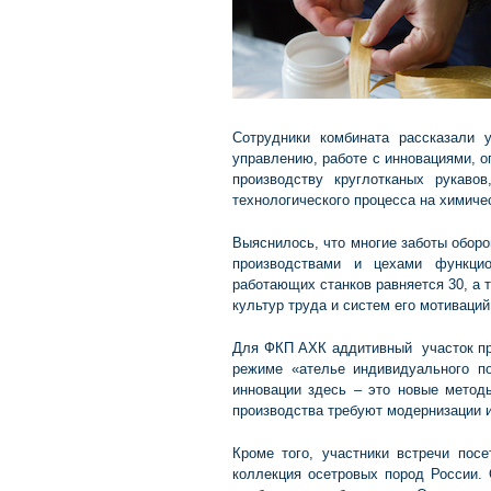
Сотрудники комбината рассказали 
управлению, работе с инновациями, о
производству круглотканых рукавов
технологического процесса на химиче
Выяснилось, что многие заботы обор
производствами и цехами функцио
работающих станков равняется 30, а 
культур труда и систем его мотиваци
Для ФКП АХК аддитивный участок про
режиме «ателье индивидуального по
инновации здесь – это новые метод
производства требуют модернизации и
Кроме того, участники встречи пос
коллекция осетровых пород России. 