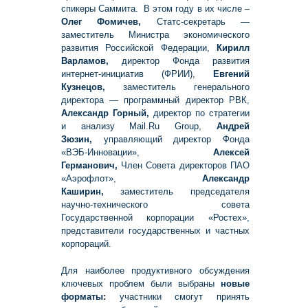
спикеры Саммита. В этом году в их числе –
Олег Фомичев,
Статс-секретарь —
заместитель Министра экономического
развития Российской Федерации,
Кирилл
Варламов,
директор Фонда развития
интернет-инициатив (ФРИИ),
Евгений
Кузнецов,
заместитель генерального
директора — программный директор РВК,
Александр Горный,
директор по стратегии
и анализу Mail.Ru Group,
Андрей
Зюзин,
управляющий директор Фонда
«ВЭБ-Инновации»,
Алексей
Германович,
Член Совета директоров ПАО
«Аэрофлот»,
Александр
Каширин,
заместитель председателя
научно-технического совета
Государственной корпорации «Ростех»,
представители государственных и частных
корпораций.
Для наиболее продуктивного обсуждения
ключевых проблем были выбраны
новые
форматы:
участники смогут принять