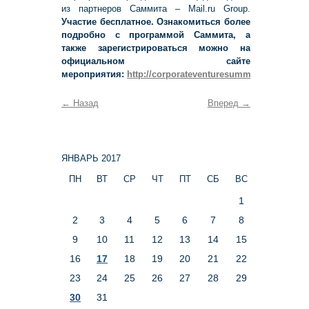
из партнеров Саммита – Mail.ru Group.
Участие бесплатное.
Ознакомиться более
подробно с программой Саммита, а
также зарегистрироваться можно на
официальном сайте
мероприятия:
http://corporateventuresummit.ru/
←
Назад
Вперед
→
ЯНВАРЬ 2017
ПН
ВТ
СР
ЧТ
ПТ
СБ
ВС
1
2
3
4
5
6
7
8
9
10
11
12
13
14
15
16
17
18
19
20
21
22
23
24
25
26
27
28
29
30
31