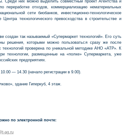
вы. Среди них можно выделить совместный проект Агентства и
 по переработке отходов, коммерциализацию нематериальных
циональной сети биобанков, инвестиционно-технологическое
е Центра технологического превосходства в строительстве и
е создан так называемый «Супермаркет технологий». Его суть
ены решения, которыми можно пользоваться сразу же после
х технологий проверена по уникальной методике АНО «АТР». К
ри технологии, размещенные на «полке» Супермаркета, уже
оссийских предприятиях.
 10.00 — 14.30 (начало регистрации в 9.00).
ково», здание Гиперкуб, 4 этаж.
жно по электронной почте:
t-ag.ru