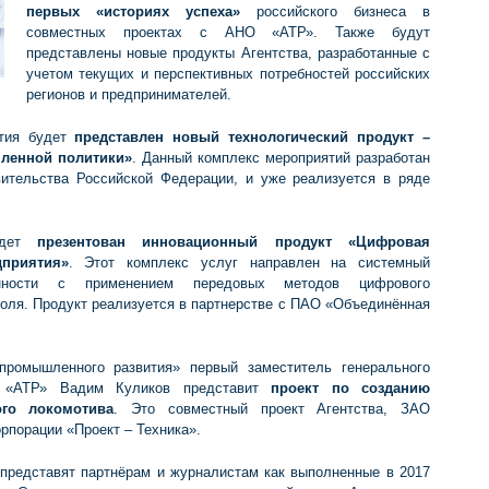
первых «историях успеха»
российского бизнеса в
совместных проектах с АНО «АТР». Также будут
представлены новые продукты Агентства, разработанные с
учетом текущих и перспективных потребностей российских
регионов и предпринимателей.
ятия будет
представлен
новый технологический продукт –
ленной политики»
. Данный комплекс мероприятий разработан
вительства Российской Федерации, и уже реализуется в ряде
дет
презентован инновационный продукт «Цифровая
приятия»
. Этот комплекс услуг направлен на системный
енности с применением передовых методов цифрового
роля. Продукт реализуется в партнерстве с ПАО «Объединённая
промышленного развития» первый заместитель генерального
О «АТР» Вадим Куликов представит
проект по созданию
ого локомотива
. Это совместный проект Агентства, ЗАО
порации «Проект – Техника».
редставят партнёрам и журналистам как выполненные в 2017