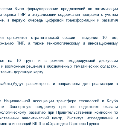
 сессии было формулирование предложений по оптимизации
 и оценки ПИР и актуализации содержания программ с учетом
не, в первую очередь цифровой трансформации и развития
вки оргкомитет стратегической сессии выделил 10 тем,
ржанию ПИР, а также технологическому и инновационному
.
ться на 10 групп и в режиме модерируемой дискуссии
и возможные решения в обозначенных тематических областях,
тавить дорожную карту.
работы,будут рассмотрены и направлены для реализации в
е Национальной ассоциации трансфера технологий и Клуба
ям. Экспертную поддержку при его подготовке оказали
нологическому развитию при Правительственной комиссии по
мственный аналитический центр, Институт исследований и
мента инноваций ВШЭ и «Стратеджи Партнерс Групп».