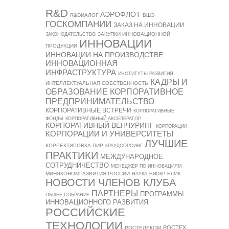
R&D
АЭРОФЛОТ
R&DИАЛОГ
ВШЭ
ГОСКОМПАНИИ
ЗАКАЗ НА ИННОВАЦИИ
ЗАКУПКИ ИННОВАЦИОННОЙ
ЗАКОНОДАТЕЛЬСТВО
ИННОВАЦИИ
ПРОДУКЦИИ
ИННОВАЦИИ НА ПРОИЗВОДСТВЕ
ИННОВАЦИОННАЯ
ИНФРАСТРУКТУРА
ИНСТИТУТЫ РАЗВИТИЯ
КАДРЫ И
ИНТЕЛЛЕКТУАЛЬНАЯ СОБСТВЕННОСТЬ
ОБРАЗОВАНИЕ
КОРПОРАТИВНОЕ
ПРЕДПРИНИМАТЕЛЬСТВО
КОРПОРАТИВНЫЕ ВСТРЕЧИ
КОРПОРАТИВНЫЕ
ФОНДЫ
КОРПОРАТИВНЫЙ АКСЕЛЕРАТОР
КОРПОРАТИВНЫЙ ВЕНЧУРИНГ
КОРПОРАЦИИ
КОРПОРАЦИИ И УНИВЕРСИТЕТЫ
ЛУЧШИЕ
КОРРЕКТИРОВКА ПИР
КРАУДСОРСИНГ
ПРАКТИКИ
МЕЖДУНАРОДНОЕ
СОТРУДНИЧЕСТВО
МЕНЕДЖЕР ПО ИННОВАЦИЯМ
МИНЭКОНОМРАЗВИТИЯ РОССИИ
НАУКА
НИОКР
НЛМК
НОВОСТИ ЧЛЕНОВ КЛУБА
ПАРТНЕРЫ
ПРОГРАММЫ
ОБЩЕЕ СОБРАНИЕ
ИННОВАЦИОННОГО РАЗВИТИЯ
РОССИЙСКИЕ
ТЕХНОЛОГИИ
РОСТЕХ
РОСТЕЛЕКОМ