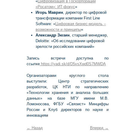
«
Цифровизация в Госкорпорации
«Росатом»: ИТ-фокус
«
Игорь Маврин
, директор по цифровой
трансформации компании First Line
Software: «
Цифровая бизнес-модель –
возможности и принципы
«
Александр Зюзин
, старший менеджер,
Deloitte: «Об исследовании цифровой
зрелости российских компаний»
Запись встречи доступна по
ссылке
https://yadi.sk/d/D5vsXwd0S7MWDA
Организаторами круглого стола
выступили: Центр стратегических
разработок, ЦК НТИ по направлению
«Технологии хранения и анализа больших
данных» на базе МГУ имени М.В.
Ломоносова, ФГБУ «Связист» Минцифры
России и Клуб директоров по науке и
инновациям
←
Назад
Вперед
→