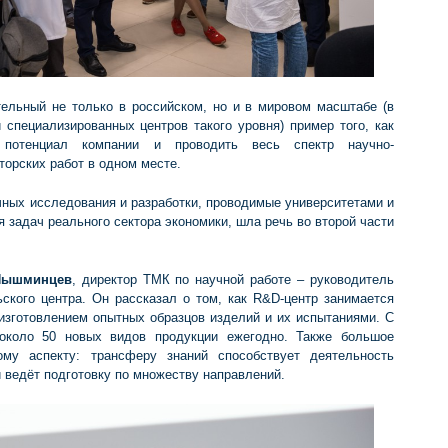
льный не только в российском, но и в мировом масштабе (в
 специализированных центров такого уровня) пример того, как
 потенциал компании и проводить весь спектр научно-
торских работ в одном месте.
чных исследования и разработки, проводимые университетами и
 задач реального сектора экономики, шла речь во второй части
Пышминцев
, директор ТМК по научной работе – руководитель
ьского центра. Он рассказал о том, как R&D-центр занимается
 изготовлением опытных образцов изделий и их испытаниями. C
коло 50 новых видов продукции ежегодно. Также большое
ому аспекту: трансферу знаний способствует деятельность
й ведёт подготовку по множеству направлений.