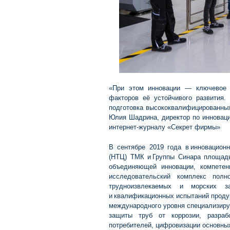
«При этом инновации — ключевое 
факторов её устойчивого развития.
подготовка высококвалифицированных
Юлия Шадрина, директор по инноваци
интернет-журналу «Секрет фирмы»
В сентябре 2019 года в инновацион
(НТЦ) ТМК и Группы Синара площадь
объединяющей инновации, компетенц
исследовательский комплекс пол
трудноизвлекаемых и морских з
и квалификационных испытаний проду
международного уровня специализиру
защиты труб от коррозии, разра
потребителей, цифровизации основных