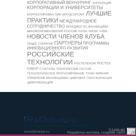
КОРПОРАТИВНЫЙ ВЕНЧУРИНГ
КОРПОРАЦИИ
КОРПОРАЦИИ И УНИВЕРСИТЕТЫ
ЛУЧШИЕ
КОРРЕКТИРОВКА ПИР
КРАУДСОРСИНГ
ПРАКТИКИ
МЕЖДУНАРОДНОЕ
СОТРУДНИЧЕСТВО
МЕНЕДЖЕР ПО ИННОВАЦИЯМ
МИНЭКОНОМРАЗВИТИЯ РОССИИ
НАУКА
НИОКР
НЛМК
НОВОСТИ ЧЛЕНОВ КЛУБА
ПАРТНЕРЫ
ПРОГРАММЫ
ОБЩЕЕ СОБРАНИЕ
ИННОВАЦИОННОГО РАЗВИТИЯ
РОССИЙСКИЕ
ТЕХНОЛОГИИ
РОСТЕХ
РОСТЕЛЕКОМ
СИБУР
СТАРТАПЫ
ТЕМАТИЧЕСКИЕ СЕССИИ
ТЕХНОЛОГИЧЕСКОЕ ПРОГНОЗИРОВАНИЕ
ТОЧКА КИПЕНИЯ
УПРАВЛЕНИЕ ИННОВАЦИЯМИ
ЦИФРОВАЯ ТРАНСФОРМАЦИЯ
ЦИФРОВИЗАЦИЯ
© Клуб директоров по науке и инновациям
© Logo-go!
event@irdclub.ru
Разработка логотипа, создание сайта