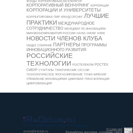
ФОНДЫ
КОРПОРАТИВНЫЙ АКСЕЛЕРАТОР
КОРПОРАТИВНЫЙ ВЕНЧУРИНГ
КОРПОРАЦИИ
КОРПОРАЦИИ И УНИВЕРСИТЕТЫ
ЛУЧШИЕ
КОРРЕКТИРОВКА ПИР
КРАУДСОРСИНГ
ПРАКТИКИ
МЕЖДУНАРОДНОЕ
СОТРУДНИЧЕСТВО
МЕНЕДЖЕР ПО ИННОВАЦИЯМ
МИНЭКОНОМРАЗВИТИЯ РОССИИ
НАУКА
НИОКР
НЛМК
НОВОСТИ ЧЛЕНОВ КЛУБА
ПАРТНЕРЫ
ПРОГРАММЫ
ОБЩЕЕ СОБРАНИЕ
ИННОВАЦИОННОГО РАЗВИТИЯ
РОССИЙСКИЕ
ТЕХНОЛОГИИ
РОСТЕХ
РОСТЕЛЕКОМ
СИБУР
СТАРТАПЫ
ТЕМАТИЧЕСКИЕ СЕССИИ
ТЕХНОЛОГИЧЕСКОЕ ПРОГНОЗИРОВАНИЕ
ТОЧКА КИПЕНИЯ
УПРАВЛЕНИЕ ИННОВАЦИЯМИ
ЦИФРОВАЯ ТРАНСФОРМАЦИЯ
ЦИФРОВИЗАЦИЯ
© Клуб директоров по науке и инновациям
© Logo-go!
event@irdclub.ru
Разработка логотипа, создание сайта