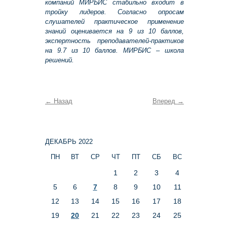
компаний МИРБИС стабильно входит в
тройку лидеров. Согласно опросам
слушателей практическое применение
знаний оценивается на 9 из 10 баллов,
экспертность преподавателей-практиков
на 9.7 из 10 баллов. МИРБИС – школа
решений.
←
Назад
Вперед
→
ДЕКАБРЬ 2022
ПН
ВТ
СР
ЧТ
ПТ
СБ
ВС
1
2
3
4
5
6
7
8
9
10
11
12
13
14
15
16
17
18
19
20
21
22
23
24
25