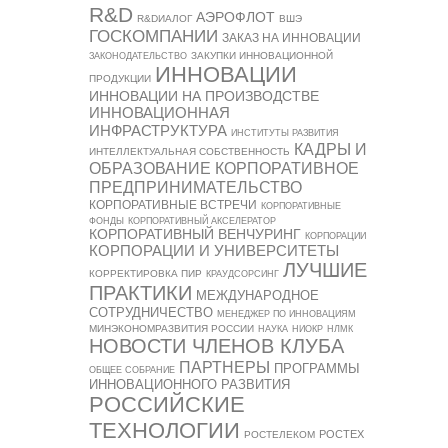
R&D
АЭРОФЛОТ
R&DИАЛОГ
ВШЭ
ГОСКОМПАНИИ
ЗАКАЗ НА ИННОВАЦИИ
ЗАКУПКИ ИННОВАЦИОННОЙ
ЗАКОНОДАТЕЛЬСТВО
ИННОВАЦИИ
ПРОДУКЦИИ
ИННОВАЦИИ НА ПРОИЗВОДСТВЕ
ИННОВАЦИОННАЯ
ИНФРАСТРУКТУРА
ИНСТИТУТЫ РАЗВИТИЯ
КАДРЫ И
ИНТЕЛЛЕКТУАЛЬНАЯ СОБСТВЕННОСТЬ
ОБРАЗОВАНИЕ
КОРПОРАТИВНОЕ
ПРЕДПРИНИМАТЕЛЬСТВО
КОРПОРАТИВНЫЕ ВСТРЕЧИ
КОРПОРАТИВНЫЕ
ФОНДЫ
КОРПОРАТИВНЫЙ АКСЕЛЕРАТОР
КОРПОРАТИВНЫЙ ВЕНЧУРИНГ
КОРПОРАЦИИ
КОРПОРАЦИИ И УНИВЕРСИТЕТЫ
ЛУЧШИЕ
КОРРЕКТИРОВКА ПИР
КРАУДСОРСИНГ
ПРАКТИКИ
МЕЖДУНАРОДНОЕ
СОТРУДНИЧЕСТВО
МЕНЕДЖЕР ПО ИННОВАЦИЯМ
МИНЭКОНОМРАЗВИТИЯ РОССИИ
НАУКА
НИОКР
НЛМК
НОВОСТИ ЧЛЕНОВ КЛУБА
ПАРТНЕРЫ
ПРОГРАММЫ
ОБЩЕЕ СОБРАНИЕ
ИННОВАЦИОННОГО РАЗВИТИЯ
РОССИЙСКИЕ
ТЕХНОЛОГИИ
РОСТЕХ
РОСТЕЛЕКОМ