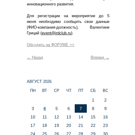
инновационного развития.
Для регистрации на мероприятие до 5
июня необходимо сообщить свои данные
(ФИО-компания-должность), Валентине
Грицай (
event
@
irdclub
.
ru
).
Обсудить на ФОРУМЕ >>
←
Назад
Вперед
→
АВГУСТ 2026
ПН
ВТ
СР
ЧТ
ПТ
СБ
ВС
1
2
3
4
5
6
7
8
9
10
11
12
13
14
15
16
17
18
19
20
21
22
23
24
25
26
27
28
29
30