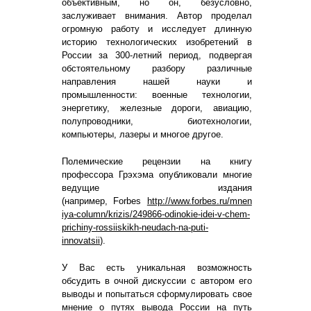
объективным, но он, безусловно,
заслуживает внимания. Автор проделал
огромную работу и исследует длинную
историю технологических изобретений в
России за 300-летний период, подвергая
обстоятельному разбору различные
направления нашей науки и
промышленности: военные технологии,
энергетику, железные дороги, авиацию,
полупроводники, биотехнологии,
компьютеры, лазеры и многое другое.
Полемические рецензии на книгу
профессора Грэхэма опубликовали многие
ведущие издания
(например,
Forbes
http://www.forbes.ru/mnen
iya-column/krizis/249866-
odinokie-idei-v-chem-
pric
hiny-rossiiskikh-neudach-
na-puti-
innovatsii
).
У Вас есть уникальная возможность
обсудить в очной дискуссии с автором его
выводы и попытаться сформулировать свое
мнение о путях вывода России на путь