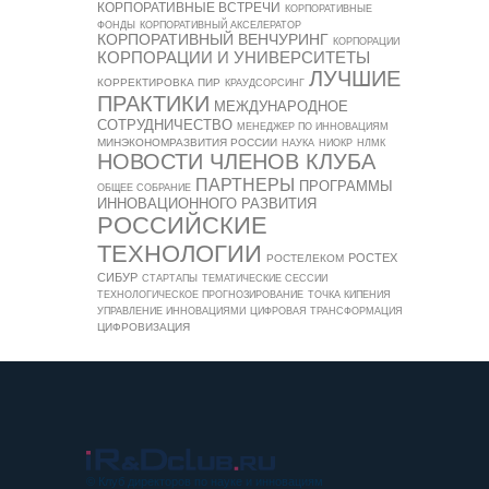
КОРПОРАТИВНЫЕ ВСТРЕЧИ
КОРПОРАТИВНЫЕ
ФОНДЫ
КОРПОРАТИВНЫЙ АКСЕЛЕРАТОР
КОРПОРАТИВНЫЙ ВЕНЧУРИНГ
КОРПОРАЦИИ
КОРПОРАЦИИ И УНИВЕРСИТЕТЫ
ЛУЧШИЕ
КОРРЕКТИРОВКА ПИР
КРАУДСОРСИНГ
ПРАКТИКИ
МЕЖДУНАРОДНОЕ
СОТРУДНИЧЕСТВО
МЕНЕДЖЕР ПО ИННОВАЦИЯМ
МИНЭКОНОМРАЗВИТИЯ РОССИИ
НАУКА
НИОКР
НЛМК
НОВОСТИ ЧЛЕНОВ КЛУБА
ПАРТНЕРЫ
ПРОГРАММЫ
ОБЩЕЕ СОБРАНИЕ
ИННОВАЦИОННОГО РАЗВИТИЯ
РОССИЙСКИЕ
ТЕХНОЛОГИИ
РОСТЕХ
РОСТЕЛЕКОМ
СИБУР
СТАРТАПЫ
ТЕМАТИЧЕСКИЕ СЕССИИ
ТЕХНОЛОГИЧЕСКОЕ ПРОГНОЗИРОВАНИЕ
ТОЧКА КИПЕНИЯ
УПРАВЛЕНИЕ ИННОВАЦИЯМИ
ЦИФРОВАЯ ТРАНСФОРМАЦИЯ
ЦИФРОВИЗАЦИЯ
© Клуб директоров по науке и инновациям