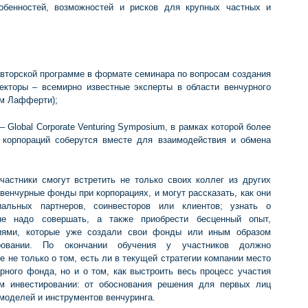
обенностей, возможностей и рисков для крупных частных и
о авторской программе в формате семинара по вопросам создания
екторы – всемирно известные эксперты в области венчурного
им Лафферти);
– Global Corporate Venturing Symposium, в рамках которой более
 корпораций соберутся вместе для взаимодействия и обмена
астники смогут встретить не только своих коллег из других
 венчурные фонды при корпорациях, и могут рассказать, как они
альных партнеров, соинвесторов или клиентов; узнать о
не надо совершать, а также приобрести бесценный опыт,
иями, которые уже создали свои фонды или иным образом
ровании. По окончании обучения у участников должно
 не только о том, есть ли в текущей стратегии компании место
рного фонда, но и о том, как выстроить весь процесс участия
ом инвестировании: от обоснования решения для первых лиц
моделей и инструментов венчуринга.