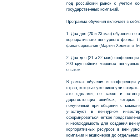
под российский рынок с учетом ос
государственных компаний.
Программа обучения включает в себя:
1. Два дня (20 и 23 мая) обучения п
корпоративного венчурного фонда. Л
финансирования (Мартин Хэммиг и Т
2. Два дня (21 и 22 мая) конференции 
200 крупнейших мировых венчурных
опытом.
В рамках обучения и конференции уч
стран, которые уже рискнули создать
это сделали, но также и потенци
дорогостоящих ошибках, которых 
полученный при общении с компан
участвуют в венчурном инвести
сформироваться четкое представление
и необходимость для создания венчу
корпоративных ресурсов в венчурн
компании и акционеров до отдельных 