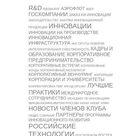
R&D
АЭРОФЛОТ
R&DИАЛОГ
ВШЭ
ГОСКОМПАНИИ
ЗАКАЗ НА ИННОВАЦИИ
ЗАКУПКИ ИННОВАЦИОННОЙ
ЗАКОНОДАТЕЛЬСТВО
ИННОВАЦИИ
ПРОДУКЦИИ
ИННОВАЦИИ НА ПРОИЗВОДСТВЕ
ИННОВАЦИОННАЯ
ИНФРАСТРУКТУРА
ИНСТИТУТЫ РАЗВИТИЯ
КАДРЫ И
ИНТЕЛЛЕКТУАЛЬНАЯ СОБСТВЕННОСТЬ
ОБРАЗОВАНИЕ
КОРПОРАТИВНОЕ
ПРЕДПРИНИМАТЕЛЬСТВО
КОРПОРАТИВНЫЕ ВСТРЕЧИ
КОРПОРАТИВНЫЕ
ФОНДЫ
КОРПОРАТИВНЫЙ АКСЕЛЕРАТОР
КОРПОРАТИВНЫЙ ВЕНЧУРИНГ
КОРПОРАЦИИ
КОРПОРАЦИИ И УНИВЕРСИТЕТЫ
ЛУЧШИЕ
КОРРЕКТИРОВКА ПИР
КРАУДСОРСИНГ
ПРАКТИКИ
МЕЖДУНАРОДНОЕ
СОТРУДНИЧЕСТВО
МЕНЕДЖЕР ПО ИННОВАЦИЯМ
МИНЭКОНОМРАЗВИТИЯ РОССИИ
НАУКА
НИОКР
НЛМК
НОВОСТИ ЧЛЕНОВ КЛУБА
ПАРТНЕРЫ
ПРОГРАММЫ
ОБЩЕЕ СОБРАНИЕ
ИННОВАЦИОННОГО РАЗВИТИЯ
РОССИЙСКИЕ
ТЕХНОЛОГИИ
РОСТЕХ
РОСТЕЛЕКОМ